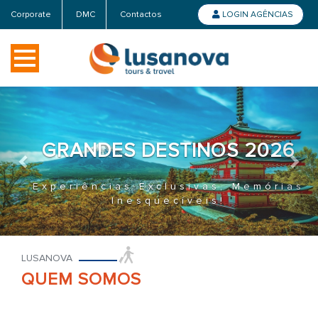
Corporate
DMC
Contactos
LOGIN AGÊNCIAS
Previous
Nex
MADEIRA 2026
A Natureza em Toda a Sua Grandeza
no Atlântico
LUSANOVA
QUEM SOMOS