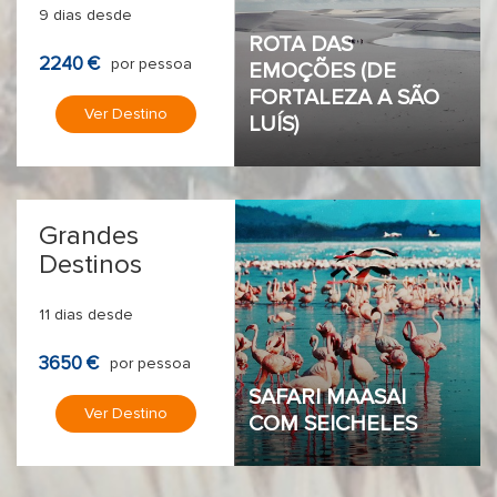
9 dias desde
ROTA DAS
2240 €
por pessoa
EMOÇÕES (DE
FORTALEZA A SÃO
Ver Destino
LUÍS)
Grandes
Destinos
11 dias desde
3650 €
por pessoa
SAFARI MAASAI
Ver Destino
COM SEICHELES