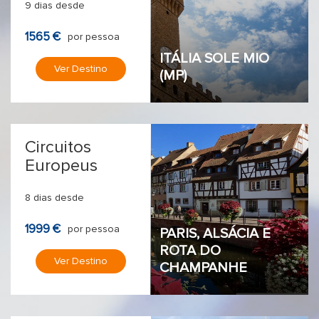
9 dias desde
1565 €
por pessoa
ITÁLIA SOLE MIO
Ver Destino
(MP)
Circuitos
Europeus
8 dias desde
1999 €
por pessoa
PARIS, ALSÁCIA E
ROTA DO
Ver Destino
CHAMPANHE