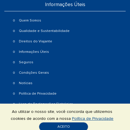
Informações Úteis
Quem Somos
Qualidade e Sustentabilidade
Direitos do Viajante
Informações Úteis
Seguros
Condições Gerais
Notícias
Política de Privacidade
Livro de Reclamações Eletrónico
Ao utilizar o nosso site, você concorda que utilizemos
cookies de acordo com a nossa
Política de Privacidade
© 2025 Lusanova Travel Group | RNAVT 1739 | Todos os direitos
ACEITO
reservados | Powered by
Optigest