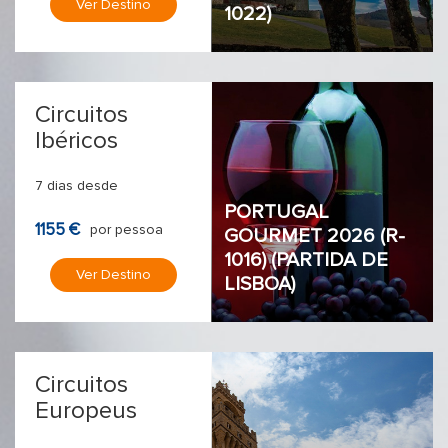
Ver Destino
1022)
Circuitos
Ibéricos
7 dias desde
PORTUGAL
1155 €
por pessoa
GOURMET 2026 (R-
1016) (PARTIDA DE
Ver Destino
LISBOA)
Circuitos
Europeus