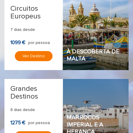
Circuitos
Europeus
7 dias desde
1099 €
por pessoa
À DESCOBERTA DE
Ver Destino
MALTA
Grandes
Destinos
8 dias desde
MARROCOS
1275 €
por pessoa
IMPERIAL E A
HERANÇA