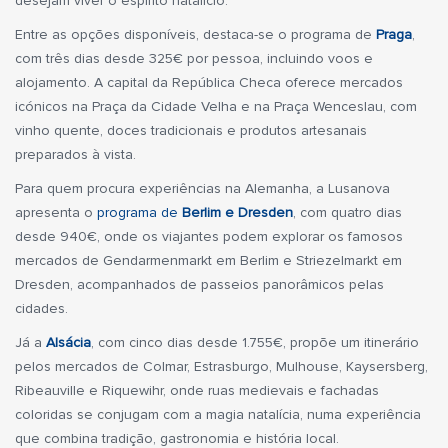
desejam viver o espírito natalício.
Entre as opções disponíveis, destaca-se o programa de
Praga
,
com três dias desde 325€ por pessoa, incluindo voos e
alojamento. A capital da República Checa oferece mercados
icónicos na Praça da Cidade Velha e na Praça Wenceslau, com
vinho quente, doces tradicionais e produtos artesanais
preparados à vista.
Para quem procura experiências na Alemanha, a Lusanova
apresenta o
programa de
Berlim e Dresden
, com quatro dias
desde 940€, onde os viajantes podem explorar os famosos
mercados de Gendarmenmarkt em Berlim e Striezelmarkt em
Dresden, acompanhados de passeios panorâmicos pelas
cidades.
Já a
Alsácia
,
com cinco dias desde 1.755€, propõe um itinerário
pelos mercados de Colmar, Estrasburgo, Mulhouse, Kaysersberg,
Ribeauville e Riquewihr, onde ruas medievais e fachadas
coloridas se conjugam com a magia natalícia, numa experiência
que combina tradição, gastronomia e história local.