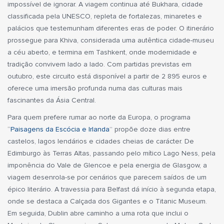
impossível de ignorar. A viagem continua até Bukhara, cidade
classificada pela UNESCO, repleta de fortalezas, minaretes e
palácios que testemunham diferentes eras de poder. O itinerário
prossegue para Khiva, considerada uma autêntica cidade-museu
a céu aberto, e termina em Tashkent, onde modernidade e
tradição convivem lado a lado. Com partidas previstas em
outubro, este circuito está disponível a partir de 2 895 euros e
oferece uma imersão profunda numa das culturas mais
fascinantes da Ásia Central.
Para quem prefere rumar ao norte da Europa, o programa
“
Paisagens da Escócia e Irlanda
” propõe doze dias entre
castelos, lagos lendários e cidades cheias de carácter. De
Edimburgo às Terras Altas, passando pelo mítico Lago Ness, pela
imponência do Vale de Glencoe e pela energia de Glasgow, a
viagem desenrola-se por cenários que parecem saídos de um
épico literário. A travessia para Belfast dá início à segunda etapa,
onde se destaca a Calçada dos Gigantes e o Titanic Museum.
Em seguida, Dublin abre caminho a uma rota que inclui o