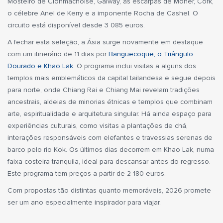
Mosteiro de Clonmacnoise, Galway, as escarpas de Moher, Cork,
o célebre Anel de Kerry e a imponente Rocha de Cashel. O
circuito está disponível desde 3 085 euros.
A fechar esta seleção, a Ásia surge novamente em destaque
com um itinerário de 11 dias por
Banguecoque, o Triângulo
Dourado e Khao Lak
. O programa inclui visitas a alguns dos
templos mais emblemáticos da capital tailandesa e segue depois
para norte, onde Chiang Rai e Chiang Mai revelam tradições
ancestrais, aldeias de minorias étnicas e templos que combinam
arte, espiritualidade e arquitetura singular. Há ainda espaço para
experiências culturais, como visitas a plantações de chá,
interações responsáveis com elefantes e travessias serenas de
barco pelo rio Kok. Os últimos dias decorrem em Khao Lak, numa
faixa costeira tranquila, ideal para descansar antes do regresso.
Este programa tem preços a partir de 2 180 euros.
Com propostas tão distintas quanto memoráveis, 2026 promete
ser um ano especialmente inspirador para viajar.