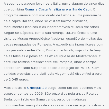
A segunda paragem leva-nos a Itália, numa viagem de cinco dias
que combina
Roma, a Costa Amalfitana e a ilha de Capri
. O
programa arranca com voo direto de Lisboa e uma panorâmica
pela capital italiana, onde se cruzam bairros históricos,
monumentos icónicos e os incontornáveis Museus Vaticanos.
Segue-se Nápoles, com a sua herança cultural única, e uma
visita ao Museu Arqueológico Nacional, guardião de muitas das
peças resgatadas de Pompeia. A experiência intensifica-se com
dias passados entre Capri, Positano e Amalfi, viajando de ferry
pelas falésias e pelas águas azul-turquesa do Mediterrâneo. O
percurso termina precisamente em Pompeia, onde o tempo
parece ter ficado suspenso desde a erupção de 79 d.C. Com
partidas previstas para abril, esta viagem está disponível a partir
de 2 045 euros.
Mais a leste, o
Uzbequistão
surge como um dos destinos mais
surpreendentes de 2026. São onze dias pela antiga Rota da
Seda, com início em Samarcanda, palco de madraças
monumentais, mesquitas de cúpulas azuis e um legado histórico