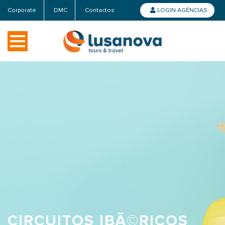
Corporate
DMC
Contactos
LOGIN AGÊNCIAS
CIRCUITOS IBÃ©RICOS