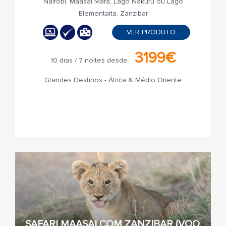
Nairobi, Maasai Mara, Lago Nakuru ou Lago
Elementaita, Zanzibar
VER PRODUTO
3199€
10 dias / 7 noites desde
Grandes Destinos - África & Médio Oriente
SAFARI MAASAI COM ZANZIBAR (VOO