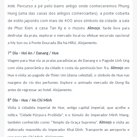
Percurso a pé pelo bairro antigo onde conheceremos Phung
XVIII.
Hung (uma das casas dos antigos comerciantes), a ponte coberta
de estilo japonês com mais de 400 anos símbolo da cidade, a sala
de Phuc Kien, a casa Tan Ky e o museu.
Almoço
.
Tarde livre para
desfrutar da praia, explorar o mercado local ou efetuar excursão opcional
a My Son ou à Ponte Dourada (Ba Na Hills). Alojamento.
7º Dia – Hoi An / Danang / Hue
Viagem para Hue via as praias paradisíacas de Danang e o Pagode Linh Ung
com vista panorâmica da cidade e costa da península Son Tra.
Almoço
em
Hue e visita ao pagode de Thien Um (dama celestial), o símbolo de Hue nas
margens do rio dos perfumes. Explore o animado mercado de Dong Ba
antes de regressar ao hotel. Alojamento.
8º Dia – Hue / Ho Chi Minh
Visita à cidadela imperial de Hue, antiga capital imperial, que acolhe a
mítica “Cidade Púrpura Proibida”, e o túmulo do imperador Minh Mang,
também conhecido como “Templo da Graça Suprema”.
Almoço
e visita ao
elaborado mausoléu do imperador Khai Dinh. Transporte ao aeroporto e