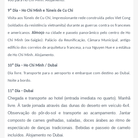
voo para Ho Chi Minh. Alojamento.
9º Dia – Ho Chi Minh e Túneis de Cu Chi
Visita aos Túneis de Cu Chi, impressionante rede construída pelos Viet Cong
(soldados da resistência vietnamita) durante as guerras contra os franceses
e americanos.
Almoço
na cidade e passeio panorâmico pelo centro de Ho
Chi Minh (ex-Saigão): Palácio da Reunificação, Câmara Municipal, antigo
edifício dos correios de arquitetura francesa, a rua Nguyen Hue e a estátua
de Ho Chi Minh. Alojamento.
10º Dia – Ho Chi Minh / Dubai
Dia livre. Transporte para o aeroporto e embarque com destino ao Dubai.
Noite a bordo.
11º Dia – Dubai
Chegada e transporte ao hotel (entrada imediata no quarto). Manhã
livre. À tarde jornada
através das dunas do deserto em veículo 4x4.
Observação do pôr-do-sol e transporte ao acampamento. Jantar
composto de carnes grelhadas, saladas, doces árabes ao ritmo de
espectáculo de danças tradicionais. Bebidas e passeio de camelo
incluídos. Alojamento no Dubai.