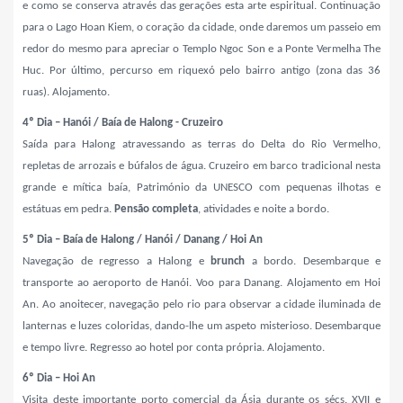
e como se conserva através das gerações esta arte espiritual. Continuação
para o Lago Hoan Kiem, o coração da cidade, onde daremos um passeio em
redor do mesmo para apreciar o Templo Ngoc Son e a Ponte Vermelha The
Huc. Por último, percurso em riquexó pelo bairro antigo (zona das 36
ruas). Alojamento.
4º Dia – Hanói / Baía de Halong - Cruzeiro
Saída para Halong atravessando as terras do Delta do Rio Vermelho,
repletas de arrozais e búfalos de água. Cruzeiro em barco tradicional nesta
grande e mítica baía, Património da UNESCO com pequenas ilhotas e
estátuas em pedra.
Pensão completa
, atividades e noite a bordo.
5º Dia – Baía de Halong / Hanói / Danang / Hoi An
Navegação de regresso a Halong e
brunch
a bordo. Desembarque e
transporte ao aeroporto de Hanói. Voo para Danang. Alojamento em Hoi
An.
Ao anoitecer, navegação pelo rio para observar a cidade iluminada de
lanternas e luzes coloridas, dando-lhe um aspeto misterioso. Desembarque
e tempo livre. Regresso ao hotel por conta própria. Alojamento.
6º Dia – Hoi An
Visita deste importante porto comercial da Ásia durante os sécs. XVII e