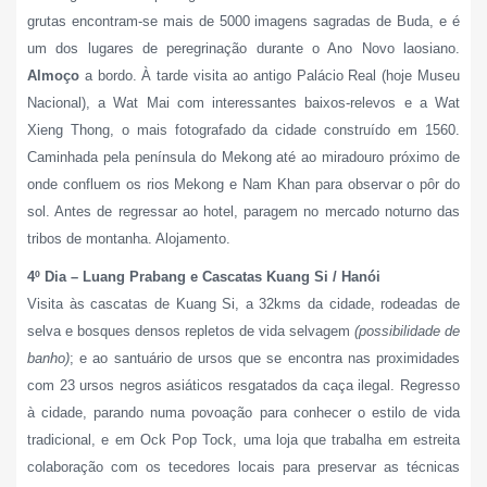
grutas encontram-se mais de 5000 imagens sagradas de Buda, e é
um dos lugares de peregrinação durante o Ano Novo laosiano.
Almoço
a bordo. À tarde visita ao antigo Palácio Real (hoje Museu
Nacional), a Wat Mai com interessantes baixos-relevos e a Wat
Xieng Thong, o mais fotografado da cidade construído em 1560.
Caminhada pela península do Mekong até ao miradouro próximo de
onde confluem os rios Mekong e Nam Khan para observar o pôr do
sol. Antes de regressar ao hotel, paragem no mercado noturno das
tribos de montanha. Alojamento.
4º Dia – Luang Prabang e Cascatas Kuang Si / Hanói
Visita
às
cascatas de Kuang Si, a 32kms da cidade, rodeadas de
selva e bosques densos repletos de vida selvagem
(possibilidade de
banho)
; e ao santuário de ursos que se encontra nas proximidades
com 23 ursos negros asiáticos resgatados da caça ilegal. Regresso
à cidade, parando numa povoação para conhecer o estilo de vida
tradicional, e em Ock Pop Tock, uma loja que trabalha em estreita
colaboração com os tecedores locais para preservar as técnicas