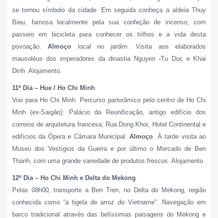
se tornou símbolo da cidade. Em seguida conheça a aldeia Thuy
Bieu, famosa localmente pela sua confeção de incenso, com
passeio em bicicleta para conhecer os trilhos e a vida desta
povoação.
Almoço
local no jardim. Visita aos elaborados
mausoléus dos imperadores da dinastia Nguyen -Tu Duc e Khai
Dinh. Alojamento.
11º Dia – Hue / Ho Chi Minh
Voo para Ho Chi Minh. Percurso panorâmico pelo centro de Ho Chi
Minh (ex-Saigão): Palácio da Reunificação, antigo edifício dos
correios de arquitetura francesa, Rua Dong Khoi, Hotel Continental e
edifícios da Ópera e Câmara Municipal.
Almoço
. À tarde visita ao
Museu dos Vestígios da Guerra e por último o Mercado de Ben
Thanh, com uma grande variedade de produtos frescos. Alojamento.
12º Dia – Ho Chi Minh e Delta do Mekong
Pelas 08h00, transporte a Ben Tren, no Delta do Mekong, região
conhecida como “a tigela de arroz do Vietname”. Navegação em
barco tradicional através das belíssimas paisagens do Mekong e