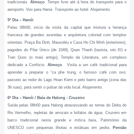
tradicionais.
Almoço
. Tempo livre até à hora do transporte para o
aeroporto. Voo para Hanoi. Transporte ao hotel. Alojamento.
5º Dia – Hanói
Pelas 08h00, início da visita da capital que mistura a herança
francesa de grandes avenidas e arquitetura colonial com templos
orientais: Praça Ba Dinh, Mausoléu e Casa Ho Chi Minh (exteriores),
pagodes do Pilar Único (de 1049), Quan Thanh (taoista, séc.XI) e
Tran Quoc (o mais antigo); Templo da Literatura, um complexo
dedicado a Confúcio.
Almoço
. Visita a um café tradicional para
aprender a preparar o “ca phe trung, o famoso café com ovo;
passeio ao redor do Lago Hoan Kiem e pelo bairro antigo (zona das
36 ruas), para sentir o pulsar da vida local. Alojamento.
6º Dia – Hanói / Baía de Halong - Cruzeiro
Saída pelas 08h00 para Halong atravessando as terras do Delta do
Rio Vermelho, repletas de arrozais e búfalos de água. Cruzeiro em
barco tradicional nesta grande e mítica baía, Património da
UNESCO com pequenas ilhotas e estátuas em pedra.
Pensão