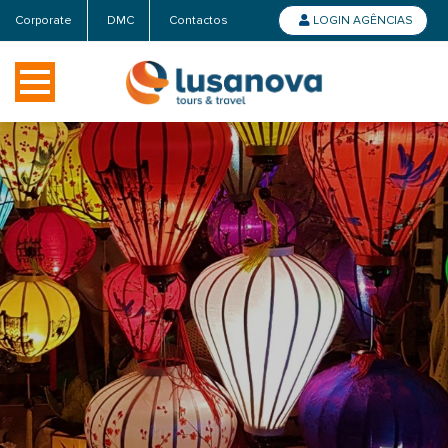
Corporate
DMC
Contactos
LOGIN AGÊNCIAS