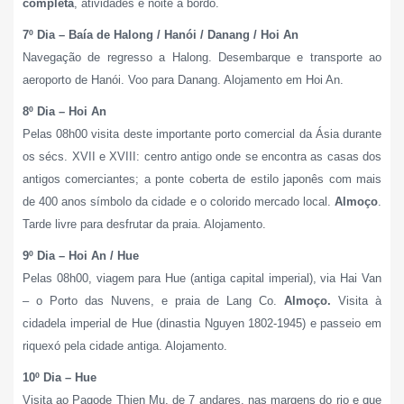
completa
, atividades e noite a bordo.
7º Dia – Baía de Halong / Hanói / Danang / Hoi An
Navegação de regresso a Halong. Desembarque e transporte ao
aeroporto de Hanói. Voo para Danang. Alojamento em Hoi An.
8º Dia – Hoi An
Pelas 08h00 visita deste importante porto comercial da Ásia durante
os sécs. XVII e XVIII: centro antigo onde se encontra as casas dos
antigos comerciantes; a ponte coberta de estilo japonês com mais
de 400 anos símbolo da cidade e o colorido mercado local.
Almoço
.
Tarde livre para desfrutar da praia. Alojamento.
9º Dia – Hoi An / Hue
Pelas 08h00, viagem para Hue (antiga capital imperial), via Hai Van
– o Porto das Nuvens, e praia de Lang Co.
Almoço.
Visita à
cidadela imperial de Hue (dinastia Nguyen 1802-1945) e passeio em
riquexó pela cidade antiga. Alojamento.
10º Dia – Hue
Visita ao Pagode Thien Mu, de 7 andares, nas margens do rio e que