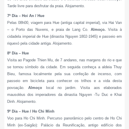
Tarde livre para desfrutar da praia. Alojamento.
7º Dia – Hoi An / Hue
Pelas 08h00, viagem para Hue (antiga capital imperial), via Hai Van
– o Porto das Nuvens, e praia de Lang Co.
Almoço.
Visita à
cidadela imperial de Hue (dinastia Nguyen 1802-1945) e passeio em
riquexó pela cidade antiga. Alojamento.
8º Dia – Hue
Visita ao Pagode Thien Mu, de 7 andares, nas margens do rio e que
se tornou símbolo da cidade. Em seguida conheça a aldeia Thuy
Bieu, famosa localmente pela sua confeção de incenso, com
passeio em bicicleta para conhecer os trilhos e a vida desta
povoação.
Almoço
local no jardim. Visita aos elaborados
mausoléus dos imperadores da dinastia Nguyen -Tu Duc e Khai
Dinh. Alojamento.
9º Dia – Hue / Ho Chi Minh
Voo para Ho Chi Minh. Percurso panorâmico pelo centro de Ho Chi
Minh (ex-Saigão): Palácio da Reunificação, antigo edifício dos