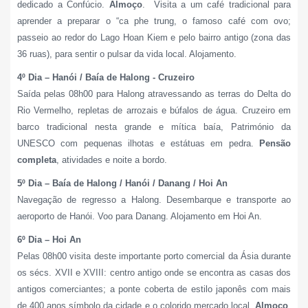
dedicado a Confúcio.
Almoço
. Visita a um café tradicional para
aprender a preparar o “ca phe trung, o famoso café com ovo;
passeio ao redor do Lago Hoan Kiem e pelo bairro antigo (zona das
36 ruas), para sentir o pulsar da vida local. Alojamento.
4º Dia – Hanói / Baía de Halong - Cruzeiro
Saída pelas 08h00 para Halong atravessando as terras do Delta do
Rio Vermelho, repletas de arrozais e búfalos de água. Cruzeiro em
barco tradicional nesta grande e mítica baía, Património da
UNESCO com pequenas ilhotas e estátuas em pedra.
Pensão
completa
, atividades e noite a bordo.
5º Dia – Baía de Halong / Hanói / Danang / Hoi An
Navegação de regresso a Halong. Desembarque e transporte ao
aeroporto de Hanói. Voo para Danang. Alojamento em Hoi An.
6º Dia – Hoi An
Pelas 08h00 visita deste importante porto comercial da Ásia durante
os sécs. XVII e XVIII: centro antigo onde se encontra as casas dos
antigos comerciantes; a ponte coberta de estilo japonês com mais
de 400 anos símbolo da cidade e o colorido mercado local.
Almoço
.