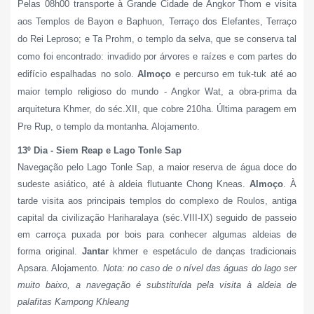
Pelas 08h00 transporte à Grande Cidade de Angkor Thom e visita
aos Templos de Bayon e Baphuon, Terraço dos Elefantes, Terraço
do Rei Leproso; e Ta Prohm, o templo da selva, que se conserva tal
como foi encontrado: invadido por árvores e raízes e com partes do
edifício espalhadas no solo.
Almoço
e percurso em tuk-tuk até ao
maior templo religioso do mundo - Angkor Wat, a obra-prima da
arquitetura Khmer, do séc.XII, que cobre 210ha. Última paragem em
Pre Rup, o templo da montanha. Alojamento.
13º Dia - Siem Reap e Lago Tonle Sap
Navegação pelo Lago Tonle Sap, a maior reserva de água doce do
sudeste asiático, até à aldeia flutuante Chong Kneas.
Almoço
. À
tarde visita aos principais templos do complexo de Roulos, antiga
capital da civilização Hariharalaya (séc.VIII-IX) seguido de passeio
em carroça puxada por bois para conhecer algumas aldeias de
forma original.
Jantar
khmer e espetáculo de danças tradicionais
Apsara. Alojamento.
Nota: no caso de o nível das águas do lago ser
muito baixo, a navegação é substituída pela visita à aldeia de
palafitas Kampong Khleang