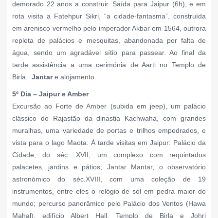
demorado 22 anos a construir. Saída para Jaipur (6h), e em
rota visita a Fatehpur Sikri, “a cidade-fantasma”, construída
em arenisco vermelho pelo imperador Akbar em 1564, outrora
repleta de palácios e mesquitas, abandonada por falta de
água, sendo um agradável sítio para passear. Ao final da
tarde assistência a uma cerimónia de Aarti no Templo de
Birla.
Jantar
e alojamento.
5º Dia – Jaipur e Amber
Excursão ao Forte de Amber (subida em jeep), um palácio
clássico do Rajastão da dinastia Kachwaha, com grandes
muralhas, uma variedade de portas e trilhos empedrados, e
vista para o lago Maota. À tarde visitas em Jaipur: Palácio da
Cidade, do séc. XVII, um complexo com requintados
palacetes, jardins e pátios; Jantar Mantar, o observatório
astronómico do séc.XVIII, com uma coleção de 19
instrumentos, entre eles o relógio de sol em pedra maior do
mundo;
percurso panorâmico pelo Palácio dos Ventos (Hawa
Mahal), edifício Albert Hall, Templo de Birla e Johri