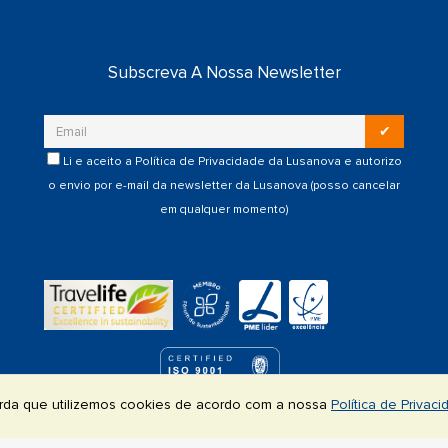
Subscreva A Nossa Newsletter
✔
Li e aceito a
Política de Privacidade
da Lusanova e autorizo
o envio por e-mail da newsletter da Lusanova (posso cancelar
em qualquer momento)
a
STINOS
PRODUTOS
GRUPOS
HOTÉIS
SERVIÇO
corda que utilizemos cookies de acordo com a nossa
Política de Privac