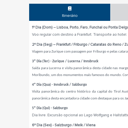
Itinerário
1º Dia (Dom) – Lisboa, Porto, Faro, Funchal ou Ponta Delga
Voo regular com destino a Frankfurt. Transporte ao hotel
2º Dia (Seg) – Frankfurt / Friburgo / Cataratas do Reno / Z
Viagem para Zurique com passagem por Friburgo e pelas catara
3º Dia (Ter) - Zurique / Lucerna / Innsbruck
Saída para Lucerna
e visita panorâmica desta cidade nas marg
Moribundo, um dos monumentos mais famosos do mundo. Continu
4º Dia (Qua) -
Innsbruck / Salzburgo
Visita panorâmica do centro histórico da capital do Tirol Au
panorâmica desta encantadora cidade com destaque para os Jard
5º Dia (Qui) - Salzburgo
Dia livre. Excursão opcional ao Lago Wolfgang e Hallstatt
6º Dia (Sex) - Salzburgo / Melk / Viena