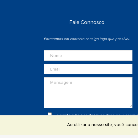
Fale Connosco
Entraremos em contacto consigo logo que possível.
Li e aceito a
Política de Privacidade
da Lusanov
DE
Ao utilizar o nosso site, você con
ENVIAR