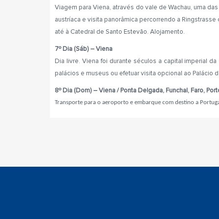
Viagem para Viena, através do vale de Wachau, uma das
austríaca
e visita panorâmica
percorrendo a Ringstrasse c
até à Catedral de Santo Estevão.
Alojamento.
7º Dia (Sáb) – Viena
Dia livre. Viena foi durante séculos a capital imperial 
palácios e museus ou efetuar visita opcional ao
Palácio 
8º Dia (Dom) – Viena / Ponta Delgada, Funchal, Faro, Por
Transporte para o aeroporto e embarque com destino a Portuga