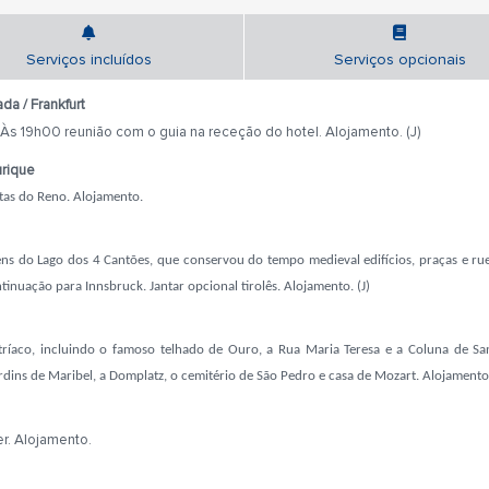
Serviços incluídos
Serviços opcionais
da / Frankfurt
. Às 19h00 reunião com o guia na receção do hotel. Alojamento. (J)
urique
tas do Reno. Alojamento.
ens do Lago dos 4 Cantões, que conservou do tempo medieval edifícios, praças e ru
ação para Innsbruck. Jantar opcional tirolês. Alojamento. (J)
stríaco, incluindo o famoso telhado de Ouro, a Rua Maria Teresa e a Coluna de San
ins de Maribel, a Domplatz, o cemitério de São Pedro e casa de Mozart. Alojamento
er. Alojamento.