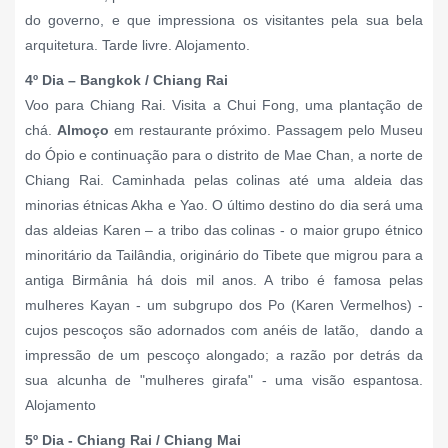
do governo, e que impressiona os visitantes pela sua bela
arquitetura. Tarde livre. Alojamento.
4º Dia – Bangkok / Chiang Rai
Voo para Chiang Rai.
Visita a Chui Fong, uma plantação de
chá.
Almoço
em restaurante próximo. Passagem pelo Museu
do Ópio e continuação para o distrito de Mae Chan, a norte de
Chiang Rai. Caminhada pelas colinas até uma aldeia das
minorias étnicas Akha e Yao. O último destino do dia será uma
das aldeias Karen – a tribo das colinas - o maior grupo étnico
minoritário da Tailândia, originário do Tibete que migrou para a
antiga Birmânia há dois mil anos. A tribo é famosa pelas
mulheres Kayan - um subgrupo dos Po (Karen Vermelhos) -
cujos pescoços são adornados com anéis de latão, dando a
impressão de um pescoço alongado; a razão por detrás da
sua alcunha de "mulheres girafa" - uma visão espantosa.
Alojamento
5º Dia - Chiang Rai / Chiang Mai