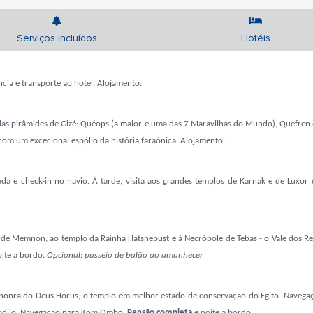
Serviços incluídos
Hotéis
ncia e transporte ao hotel. Alojamento.
) das pirâmides de Gizé: Quéops (a maior e uma das 7 Maravilhas do Mundo), Quefren 
com um excecional espólio da história faraónica. Alojamento.
a e check-in no navio. À tarde, visita aos grandes
templos de Karnak e de Luxor 
 de Memnon, ao templo da Rainha Hatshepust e à Necrópole de Tebas - o Vale dos Rei
ite a bordo.
Opcional: passeio de balão ao amanhecer
em honra do Deus Horus, o templo em melhor estado de conservação do Egito. Naveg
codilo. Navegação para Kom Ombo.
Pensão completa
e noite a bordo.