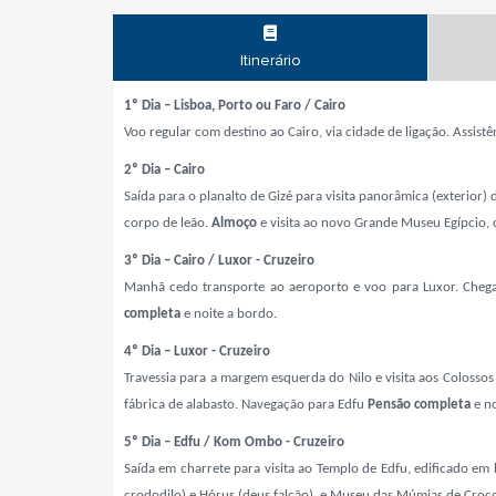
Itinerário
1º Dia – Lisboa, Porto ou Faro / Cairo
Voo regular com destino ao Cairo, via cidade de ligação.
Assistê
2º Dia – Cairo
Saída para o planalto de Gizé para visita panorâmica (exterior
corpo de leão.
Almoço
e visita ao novo Grande Museu Egípcio, 
3º Dia – Cairo / Luxor - Cruzeiro
Manhã cedo transporte ao aeroporto e voo para Luxor. Chegad
completa
e noite a bordo.
4º Dia – Luxor - Cruzeiro
Travessia para a margem esquerda do Nilo e visita aos Colossos
fábrica de alabasto. Navegação para Edfu
Pensão completa
e no
5º Dia – Edfu / Kom Ombo - Cruzeiro
Saída em charrete para visita ao Templo de Edfu, edificado 
crododilo) e Hórus (deus falcão) e Museu das Múmias de Cro