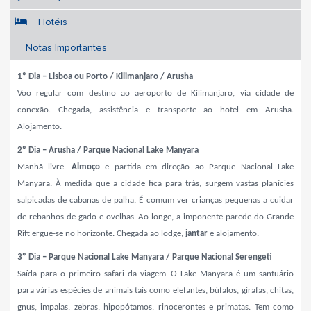
Hotéis
Notas Importantes
1º Dia – Lisboa ou Porto / Kilimanjaro / Arusha
Voo regular com destino ao aeroporto de Kilimanjaro, via cidade de
conexão.
Chegada, assistência e transporte ao hotel em Arusha.
Alojamento.
2º Dia – Arusha /
Parque Nacional Lake Manyara
Manhã livre.
Almoço
e partida em direção ao
Parque Nacional Lake
Manyara. À medida que a cidade fica para trás, surgem
vastas planícies
salpicadas de cabanas de palha. É comum ver crianças pequenas a cuidar
de rebanhos de gado e ovelhas. Ao longe, a imponente parede do Grande
Rift ergue-se no horizonte. Chegada ao lodge,
jantar
e alojamento.
3º Dia – Parque Nacional Lake Manyara / Parque Nacional Serengeti
Saída para o primeiro safari da viagem. O Lake Manyara é um santuário
para várias espécies de animais
tais como elefantes, búfalos, girafas, chitas,
gnus, impalas, zebras, hipopótamos, rinocerontes e primatas. Tem como