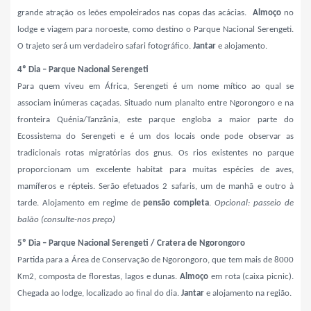
grande atração os leões empoleirados nas copas das acácias.
Almoço
no
lodge e viagem para noroeste, como destino o Parque Nacional Serengeti.
O trajeto será um verdadeiro safari fotográfico.
Jantar
e alojamento.
4º Dia –
Parque Nacional Serengeti
Para quem viveu em África, Serengeti é um nome mítico ao qual se
associam inúmeras caçadas. Situado num planalto entre Ngorongoro e na
fronteira Quénia/Tanzânia, este parque engloba a maior parte do
Ecossistema do Serengeti e é um dos locais onde pode observar as
tradicionais rotas migratórias dos gnus. Os rios existentes no parque
proporcionam um excelente habitat para muitas espécies de aves,
mamíferos e répteis. Serão efetuados 2 safaris, um de manhã e outro à
tarde. Alojamento em regime de
pensão completa
.
Opcional: passeio de
balão
(consulte-nos preço)
5º Dia –
Parque Nacional Serengeti
/ Cratera de Ngorongoro
Partida para a Área de Conservação de Ngorongoro, que tem mais de 8000
Km2, composta de florestas, lagos e dunas.
Almoço
em rota (caixa picnic).
Chegada ao lodge, localizado ao final do dia.
Jantar
e alojamento na região.