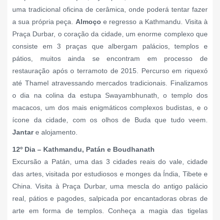
uma tradicional oficina de cerâmica, onde poderá tentar fazer
a sua própria peça.
Almoço
e regresso a Kathmandu. Visita à
Praça Durbar, o coração da cidade, um enorme complexo que
consiste em 3 praças que albergam palácios, templos e
pátios, muitos ainda se encontram em processo de
restauração após o terramoto de 2015. Percurso em riquexó
até Thamel atravessando mercados tradicionais. Finalizamos
o dia na colina da estupa Swayambhunath, o templo dos
macacos, um dos mais enigmáticos complexos budistas, e o
ícone da cidade, com os olhos de Buda que tudo veem.
Jantar
e alojamento.
12º Dia – Kathmandu, Patán e Boudhanath
Excursão a Patán, uma das 3 cidades reais do vale, cidade
das artes, visitada por estudiosos e monges da Índia, Tibete e
China. Visita à Praça Durbar, uma mescla do antigo palácio
real, pátios e pagodes, salpicada por encantadoras obras de
arte em forma de templos. Conheça a magia das tigelas