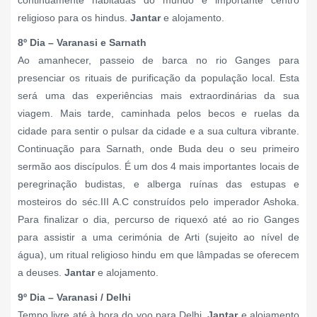
religioso para os hindus.
Jantar
e alojamento.
8º Dia – Varanasi e Sarnath
Ao amanhecer, passeio de barca no rio Ganges para
presenciar os rituais de purificação da população local. Esta
será uma das experiências mais extraordinárias da sua
viagem. Mais tarde, caminhada pelos becos e ruelas da
cidade para sentir o pulsar da cidade e a sua cultura vibrante.
Continuação para Sarnath, onde Buda deu o seu primeiro
sermão aos discípulos. É um dos 4 mais importantes locais de
peregrinação budistas, e alberga ruínas das estupas e
mosteiros do séc.III A.C construídos pelo imperador Ashoka.
Para finalizar o dia, percurso de riquexó até ao rio Ganges
para assistir a uma cerimónia de Arti (sujeito ao nível de
água), um ritual religioso hindu em que lâmpadas se oferecem
a deuses.
Jantar
e alojamento.
9º Dia – Varanasi / Delhi
Tempo livre até à hora do voo para Delhi.
Jantar
e alojamento