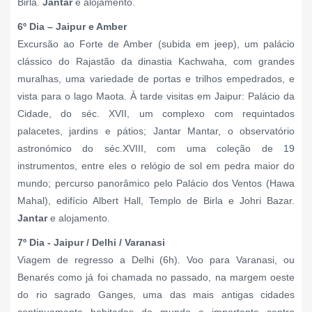
Birla.
Jantar
e alojamento.
6º Dia – Jaipur e Amber
Excursão ao Forte de Amber (subida em jeep), um palácio
clássico do Rajastão da dinastia Kachwaha, com grandes
muralhas, uma variedade de portas e trilhos empedrados, e
vista para o lago Maota. À tarde visitas em Jaipur: Palácio da
Cidade, do séc. XVII, um complexo com requintados
palacetes, jardins e pátios; Jantar Mantar, o observatório
astronómico do séc.XVIII, com uma coleção de 19
instrumentos, entre eles o relógio de sol em pedra maior do
mundo; percurso panorâmico pelo Palácio dos Ventos (Hawa
Mahal), edifício Albert Hall, Templo de Birla e Johri Bazar.
Jantar
e alojamento.
7º Dia - Jaipur / Delhi / Varanasi
Viagem de regresso a Delhi (6h). Voo para Varanasi, ou
Benarés como já foi chamada no passado, na margem oeste
do rio sagrado Ganges, uma das mais antigas cidades
continuamente habitadas do mundo e importante centro