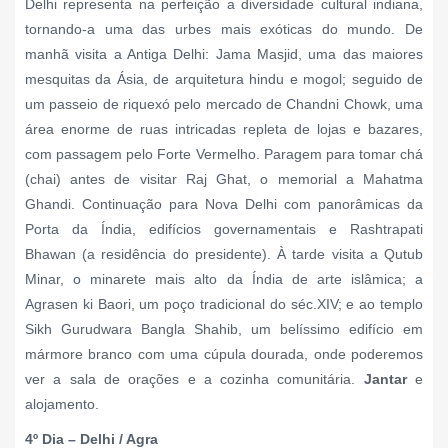
Delhi representa na perfeição a diversidade cultural indiana,
tornando-a uma das urbes mais exóticas do mundo. De
manhã visita a Antiga Delhi: Jama Masjid, uma das maiores
mesquitas da Ásia, de arquitetura hindu e mogol; seguido de
um passeio de riquexó pelo mercado de Chandni Chowk, uma
área enorme de ruas intricadas repleta de lojas e bazares,
com passagem pelo Forte Vermelho. Paragem para tomar chá
(chai) antes de visitar Raj Ghat, o memorial a Mahatma
Ghandi. Continuação para Nova Delhi com panorâmicas da
Porta da Índia, edifícios governamentais e Rashtrapati
Bhawan (a residência do presidente). À tarde visita a Qutub
Minar, o minarete mais alto da Índia de arte islâmica; a
Agrasen ki Baori, um poço tradicional do séc.XIV; e ao templo
Sikh Gurudwara Bangla Shahib, um belíssimo edifício em
mármore branco com uma cúpula dourada, onde poderemos
ver a sala de orações e a cozinha comunitária.
Jantar
e
alojamento.
4º Dia – Delhi / Agra