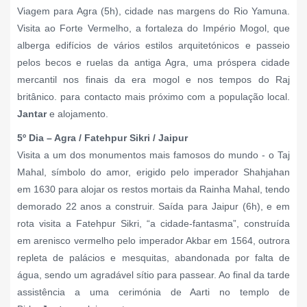
Viagem para Agra (5h), cidade nas margens do Rio Yamuna.
Visita ao Forte Vermelho, a fortaleza do Império Mogol, que
alberga edifícios de vários estilos arquitetónicos e passeio
pelos becos e ruelas da antiga Agra, uma próspera cidade
mercantil nos finais da era mogol e nos tempos do Raj
britânico. para contacto mais próximo com a população local.
Jantar
e alojamento.
5º Dia – Agra / Fatehpur Sikri / Jaipur
Visita a um dos monumentos mais famosos do mundo - o Taj
Mahal, símbolo do amor, erigido pelo imperador Shahjahan
em 1630 para alojar os restos mortais da Rainha Mahal, tendo
demorado 22 anos a construir. Saída para Jaipur (6h), e em
rota visita a Fatehpur Sikri, “a cidade-fantasma”, construída
em arenisco vermelho pelo imperador Akbar em 1564, outrora
repleta de palácios e mesquitas, abandonada por falta de
água, sendo um agradável sítio para passear. A
o final da tarde
assistência a uma cerimónia de Aarti no templo de