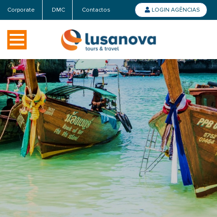
Corporate
DMC
Contactos
LOGIN AGÊNCIAS