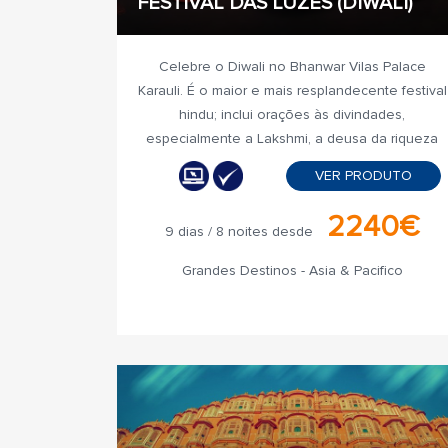
FESTIVAL DAS LUZES (DIWALI)
Celebre o Diwali no Bhanwar Vilas Palace
Karauli. É o maior e mais resplandecente festival
hindu; inclui orações às divindades,
especialmente a Lakshmi, a deusa da riqueza
VER PRODUTO
2240€
9 dias / 8 noites desde
Grandes Destinos - Asia & Pacifico