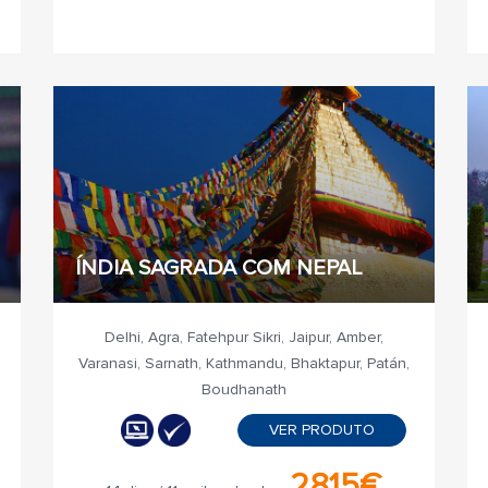
ÍNDIA SAGRADA COM NEPAL
Delhi, Agra, Fatehpur Sikri, Jaipur, Amber,
Varanasi, Sarnath, Kathmandu, Bhaktapur, Patán,
Boudhanath
VER PRODUTO
2815€