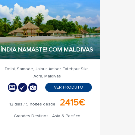
ÍNDIA NAMASTE! COM MALDIVAS
Delhi, Samode, Jaipur, Amber, Fatehpur Sikri,
Agra, Maldivas
VER PRODUTO
2415€
12 dias / 9 noites desde
Grandes Destinos - Asia & Pacifico