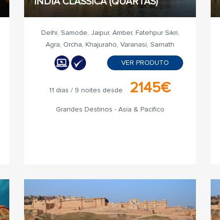
ÍNDIA CLÁSSICA (QUARTAS)
Delhi, Samode, Jaipur, Amber, Fatehpur Sikri,
Agra, Orcha, Khajuraho, Varanasi, Sarnath
VER PRODUTO
2145€
11 dias / 9 noites desde
Grandes Destinos - Asia & Pacifico