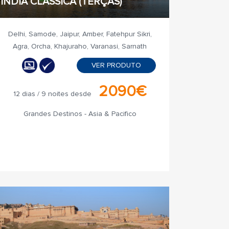
ÍNDIA CLÁSSICA (TERÇAS)
Delhi, Samode, Jaipur, Amber, Fatehpur Sikri,
Agra, Orcha, Khajuraho, Varanasi, Sarnath
VER PRODUTO
2090€
12 dias / 9 noites desde
Grandes Destinos - Asia & Pacifico