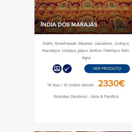
ÍNDIA DOS MARAJÁS
Delhi, Shekhawati, Bikaner, Jaisalmer, Jodhpur,
Ranakpur, Udaipur, jaipur, Amber, Fatehpur Sikri,
Agra
VER PRODUTO
2330€
14 dias / 12 noites desde
Grandes Destinos - Asia & Pacifico