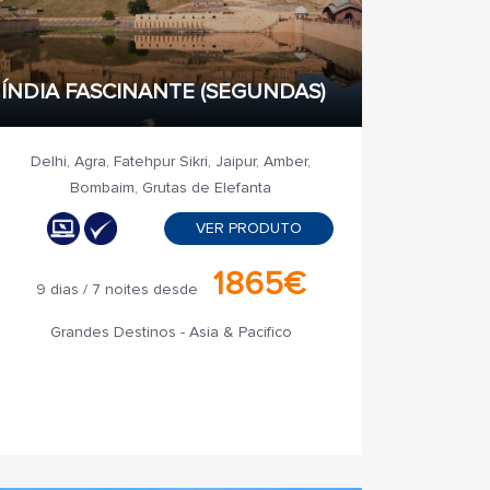
ÍNDIA FASCINANTE (SEGUNDAS)
Delhi, Agra, Fatehpur Sikri, Jaipur, Amber,
Bombaim, Grutas de Elefanta
VER PRODUTO
1865€
9 dias / 7 noites desde
Grandes Destinos - Asia & Pacifico