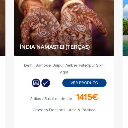
ÍNDIA NAMASTE! (TERÇAS)
Delhi, Samode, Jaipur, Amber, Fatehpur Sikri,
Agra
VER PRODUTO
1415€
8 dias / 5 noites desde
Grandes Destinos - Asia & Pacifico