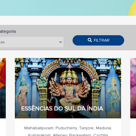
ategoria
FILTRAR
ESSÊNCIAS DO SUL DA ÍNDIA
Mahabalipuram, Puducherry, Tanjore, Madurai,
Kumarakom, Allepey, Backwaters, Cochim