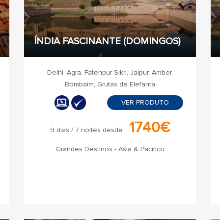
ÍNDIA FASCINANTE (DOMINGOS)
Delhi, Agra, Fatehpur Sikri, Jaipur, Amber,
Bombaim, Grutas de Elefanta
VER PRODUTO
1740€
9 dias / 7 noites desde
Grandes Destinos - Asia & Pacifico