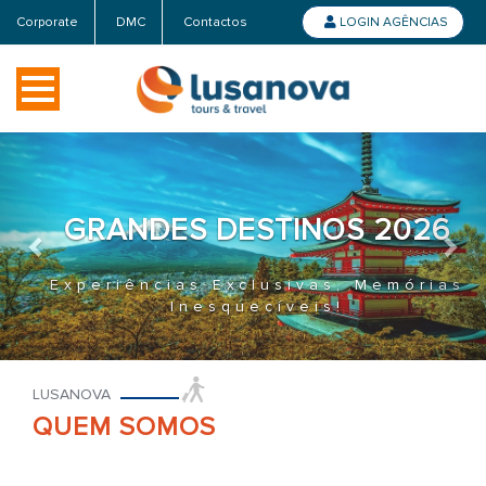
Corporate
DMC
Contactos
LOGIN AGÊNCIAS
Previous
Nex
 2026
MADEIRA 2026
Memórias
A Natureza em Toda a Sua 
no Atlântico
LUSANOVA
QUEM SOMOS