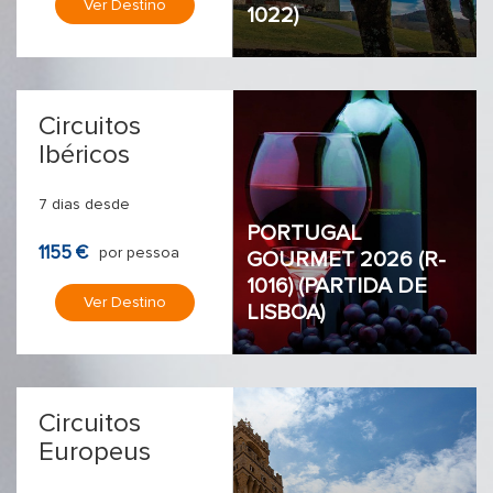
Ver Destino
1022)
Circuitos
Ibéricos
7 dias desde
PORTUGAL
1155 €
por pessoa
GOURMET 2026 (R-
1016) (PARTIDA DE
Ver Destino
LISBOA)
Circuitos
Europeus