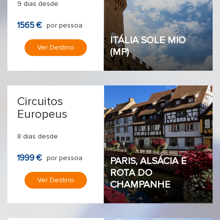
9 dias desde
1565 €
por pessoa
ITÁLIA SOLE MIO
Ver Destino
(MP)
Circuitos
Europeus
8 dias desde
1999 €
por pessoa
PARIS, ALSÁCIA E
ROTA DO
Ver Destino
CHAMPANHE