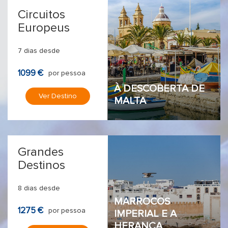
Circuitos
Europeus
7 dias desde
1099 €
por pessoa
À DESCOBERTA DE
Ver Destino
MALTA
Grandes
Destinos
8 dias desde
MARROCOS
1275 €
por pessoa
IMPERIAL E A
HERANÇA