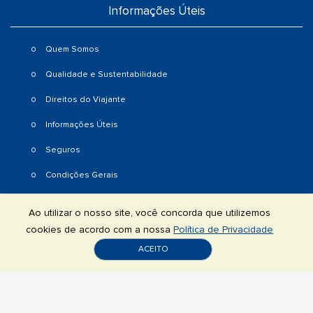
Informações Úteis
Quem Somos
Qualidade e Sustentabilidade
Direitos do Viajante
Informações Úteis
Seguros
Condições Gerais
Notícias
Ao utilizar o nosso site, você concorda que utilizemos
Política de Privacidade
cookies de acordo com a nossa
Política de Privacidade
ACEITO
Livro de Reclamações Eletrónico
© 2025 Lusanova Travel Group | RNAVT 1739 | Todos os direitos
reservados | Powered by
Optigest