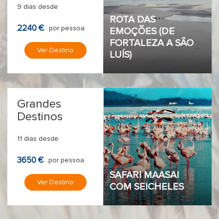
9 dias desde
ROTA DAS
2240 €
por pessoa
EMOÇÕES (DE
FORTALEZA A SÃO
Ver Destino
LUÍS)
Grandes
Destinos
11 dias desde
3650 €
por pessoa
SAFARI MAASAI
Ver Destino
COM SEICHELES