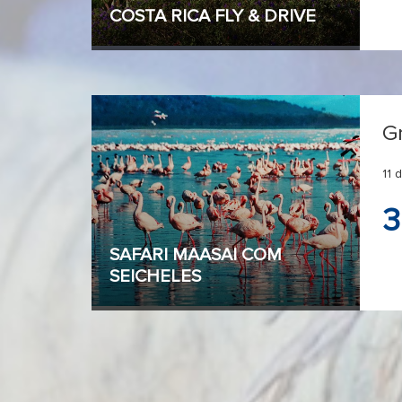
COSTA RICA FLY & DRIVE
G
11 
3
SAFARI MAASAI COM
SEICHELES