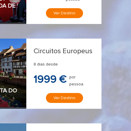
IDA DE
Ver Destino
Circuitos Europeus
8 dias desde
1999 €
por
pessoa
OTA DO
Ver Destino