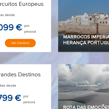
ircuitos Europeus
ias desde
099 €
por
pessoa
MARROCOS IMPERIA
HERANÇA PORTUG
Ver Destino
randes Destinos
dias desde
799 €
por
pessoa
ROTA DAS EMOÇÕES