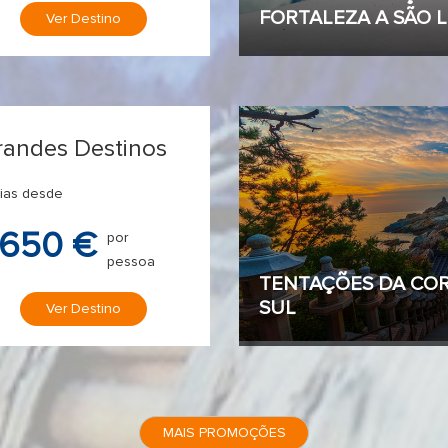
FORTALEZA A SÃO L
Ver Destino
randes Destinos
dias desde
650 €
por
pessoa
TENTAÇÕES DA COR
SUL
Ver Destino
MAIS PROMOÇÕES