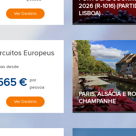
2026 (R-1016) (PART
LISBOA)
Ver Destino
ircuitos Europeus
ias desde
565 €
por
pessoa
PARIS, ALSÁCIA E R
CHAMPANHE
Ver Destino