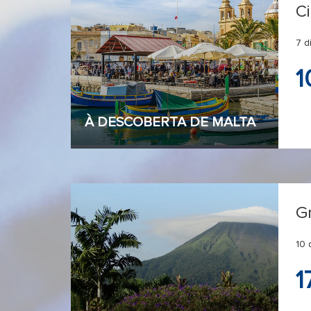
C
7 d
1
À DESCOBERTA DE MALTA
G
10 
1