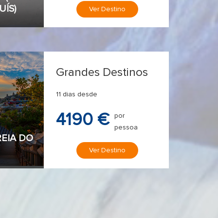
UÍS)
Ver Destino
Grandes Destinos
11 dias desde
4190 €
por
pessoa
EIA DO
Ver Destino