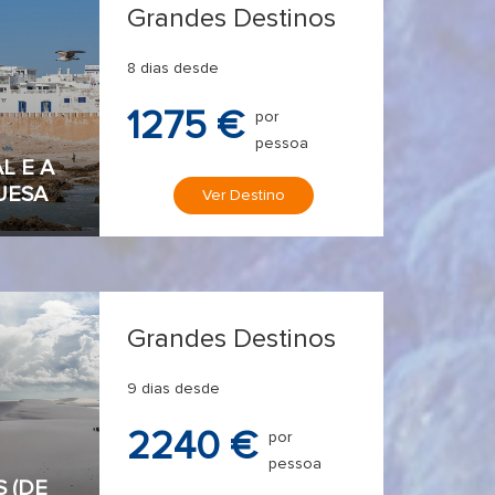
Grandes Destinos
8 dias desde
1275 €
por
pessoa
L E A
UESA
Ver Destino
Grandes Destinos
9 dias desde
2240 €
por
pessoa
 (DE