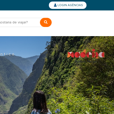
LOGIN AGÊNCIAS
6
Next
íveis!