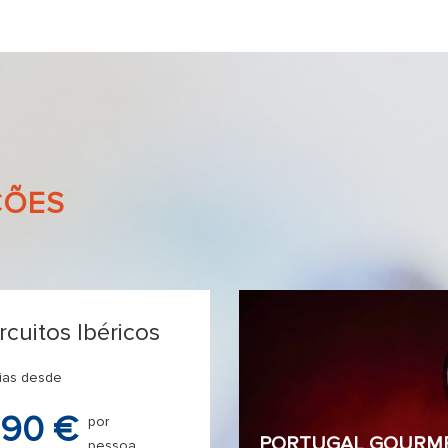
ÇÕES
rcuitos Ibéricos
ias desde
90 €
por
PORTUGAL GOURM
pessoa